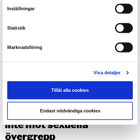
lyckats öka medvetenheten hos olika grupper i
Inställningar
samhället. Vilka är era stora utmaningar […]
Statistik
Marknadsföring
Visa detaljer
Tillåt alla cookies
12 mars, 2020
Myggnät och filtar hjälper
Endast nödvändiga cookies
inte mot sexuella
övergrepp