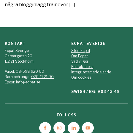
några blogginlägg framöver […]
KONTAKT
ECPAT SVERIGE
Ecpat Sverige
Stöd Ecpat
Garvargatan 20
Om Ecpat
112 21 Stockholm
Vad vi gör
Kontakta oss
Växel:
08-598 920 00
Integritetsmeddelande
Barn och unga:
020-11 21 00
Om cookies
Epost:
info@ecpat.se
SWISH / BG: 903 43 49
FÖLJ OSS