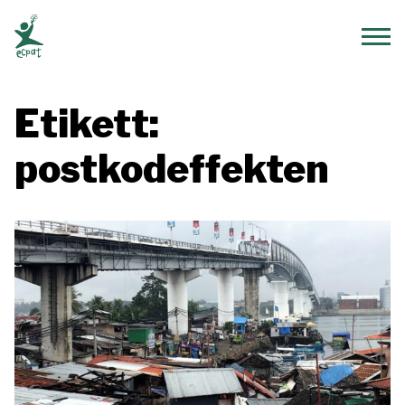
ECPAT Sverige
Vis
Etikett:
postkodeffekten