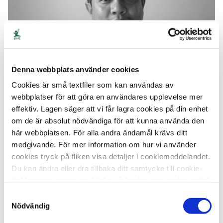
Denna webbplats använder cookies
Cookies är små textfiler som kan användas av
17 mars, 2020
webbplatser för att göra en användares upplevelse mer
”Att prata med barn om
effektiv. Lagen säger att vi får lagra cookies på din enhet
om de är absolut nödvändiga för att kunna använda den
sexuella övergrepp ställer
här webbplatsen. För alla andra ändamål krävs ditt
höga krav på vårt arbete”
medgivande. För mer information om hur vi använder
cookies tryck på fliken visa detaljer i cookiemeddelandet.
Hur pratar man med barn och vuxna om sexuella
Du kan ändra eller dra tillbaka ditt samtycke till cookie-
övergrepp i ett land där sexualitet är tabubelagt? Här
förklaringen genom att klicka på ”ändra mitt medgivande”
berättar Seila Samleang från APLE, Action Pour Les
nedan.
Samtyckesval
Enfants, vår samarbetspartner i Kambodja om
Nödvändig
utmaningar de möter i sitt arbete och hur de ändå har