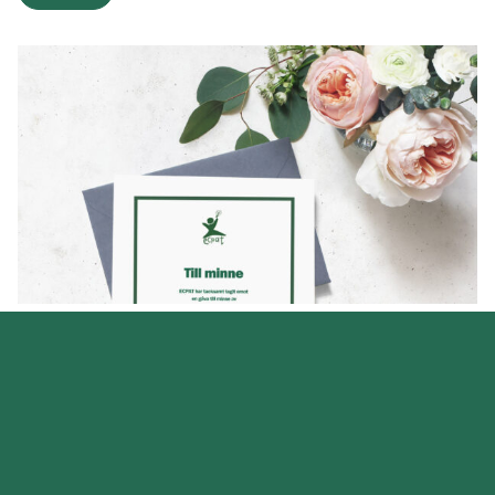
Minnesgåva
Till minne av en saknad vän, familjemedlem, släkting
eller kollega.
Beställ