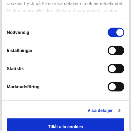
cookies tryck på fliken visa detaljer i cookiemeddelandet.
Hipp hipp hurra – ge bort något fint som gör världen
Du kan ändra eller dra tillbaka ditt samtycke till cookie-
tryggare för barn!
förklaringen genom att klicka på ”ändra mitt medgivande”
nedan.
Samtyckesval
Beställ
Nödvändig
Inställningar
Statistik
Marknadsföring
Visa detaljer
Varma gratulationer
Tillåt alla cookies