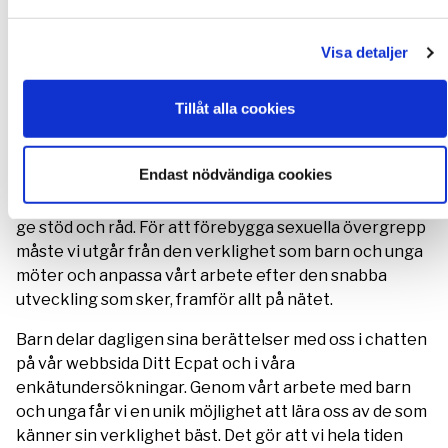
Anna Karin Hildingson Boqvist, generalsekreterare
Ecpat
Visa detaljer
Vi lyssnar på barns
Tillåt alla cookies
berättelser
Endast nödvändiga cookies
I vårt arbete är barns delaktighet och inflytande
avgörande för att vi ska förstå deras vardag och kunna
ge stöd och råd. För att förebygga sexuella övergrepp
måste vi utgår från den verklighet som barn och unga
möter och anpassa vårt arbete efter den snabba
utveckling som sker, framför allt på nätet.
Barn delar dagligen sina berättelser med oss i chatten
på vår webbsida Ditt Ecpat och i våra
enkätundersökningar. Genom vårt arbete med barn
och unga får vi en unik möjlighet att lära oss av de som
känner sin verklighet bäst. Det gör att vi hela tiden