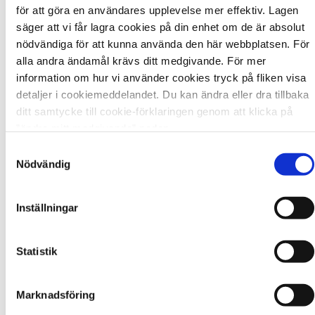
för att göra en användares upplevelse mer effektiv. Lagen
söker och får adekvat stöd.
säger att vi får lagra cookies på din enhet om de är absolut
Samhällets insatser ska främja barnets
nödvändiga för att kunna använda den här webbplatsen. För
sexuella hälsa och välmående.
alla andra ändamål krävs ditt medgivande. För mer
Barn ska ha inflytande över beslut som
information om hur vi använder cookies tryck på fliken visa
rör dem i relation till sexuella övergrepp.
detaljer i cookiemeddelandet. Du kan ändra eller dra tillbaka
ditt samtycke till cookie-förklaringen genom att klicka på
”ändra mitt medgivande” nedan.
Samtyckesval
Nödvändig
”Vår uppdragsgivare är
varje enskilt barn och vårt
Inställningar
uppdrag är att förhindra
Statistik
att barn utsätts för
sexuell exploatering.”
Marknadsföring