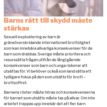
Barns rätt till skydd måste
stärkas
Sexuell exploatering av barn är
gränsöverskridande internationell brottslighet
som kan innebära allvarliga konsekvenser för de
barn som drabbas. Sverige måste prioritera och
resurssätta frågan utifrån de långtgående
konsekvenser som barn och unga riskerar att
utsättas för. Vi behöver också som land sätta ett
tydligare fokus på den som utsätts för brott –
brottsoffret.
Barnens röster måste höras och konsekvenserna
för barnet som utsätts måste tas på allvar. Om inte
arbetet trappas upp innebär det att fler barn