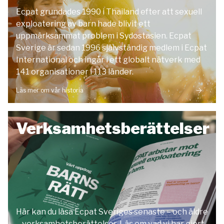
Ecpat grundades 1990 i Thailand efter att sexuell
exploatering av barn hade blivit ett
uppmärksammat problem i Sydostasien. Ecpat
Sverige är sedan 1996 självständig medlem i Ecpat
International och ingår i ett globalt nätverk med
141 organisationer i 113 länder.
Läs mer om vår historia
Verksamhetsberättelser
Här kan du läsa Ecpat Sveriges senaste – och äldre
– verksamhetsberättelser. Läs om vad vi har gjort