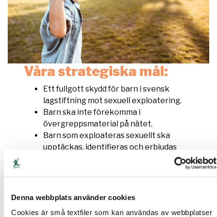
Våra strategiska mål:
Ett fullgott skydd för barn i svensk
lagstiftning mot sexuell exploatering.
Barn ska inte förekomma i
övergreppsmaterial på nätet.
Barn som exploateras sexuellt ska
upptäckas, identifieras och erbjudas
adekvat stöd.
Barn, föräldrar och professionella ska ha
den kunskap som krävs för att
förebygga sexuell exploatering av barn.
Denna webbplats använder cookies
Sexuella övergrepp mot barn ska
Cookies är små textfiler som kan användas av webbplatser
förebyggas genom att unga förövare