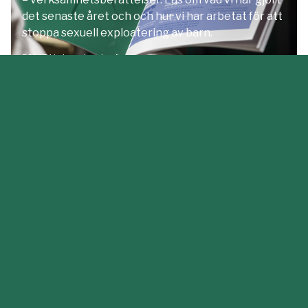
det senaste året och och hur vi har arbetat för att
stoppa sexuell exploatering av barn.
ECPAT Verksamhetsberättelser
Styrelse