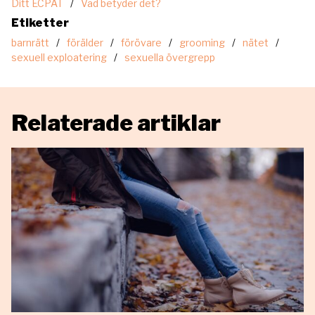
Ditt ECPAT
Vad betyder det?
Etiketter
barnrätt
förälder
förövare
grooming
nätet
sexuell exploatering
sexuella övergrepp
Relaterade artiklar