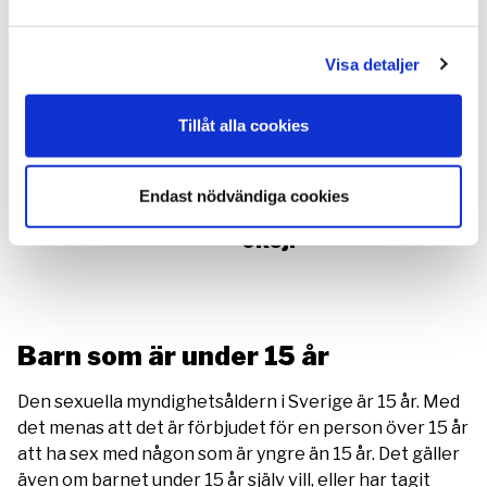
• Att betala en person för att den personen ska ställa
upp på sex, skicka nudes eller göra något annat
Visa detaljer
sexuellt. Betalningen behöver inte vara i form av
pengar utan kan vara saker.
Tillåt alla cookies
Endast nödvändiga cookies
Det som inte är frivilligt är inte
okej!
Barn som är under 15 år
Den sexuella myndighetsåldern i Sverige är 15 år. Med
det menas att det är förbjudet för en person över 15 år
att ha sex med någon som är yngre än 15 år. Det gäller
även om barnet under 15 år själv vill, eller har tagit