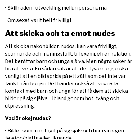
• Skillnaden i utveckling mellan personerna
• Om sexet varit helt frivilligt
Att skicka och ta emot nudes
Att skicka nakenbilder, nudes, kan vara frivilligt,
spännande och meningsfullt, till exempel i en relation.
Det berättar barn och unga själva. Men några saker är
bra att veta. En sådan sak är att det tyvärr är ganska
vanligt att en bild sprids på ett sätt som det inte var
tänkt från början. Det händer också att vuxna tar
kontakt med barn och unga för att få dem att skicka
bilder på sig själva – ibland genom hot, tvång och
utpressning.
Vad är okej nudes?
• Bilder som man tagit på sig själv och har i sin egen
telefon/platta eller liknande.