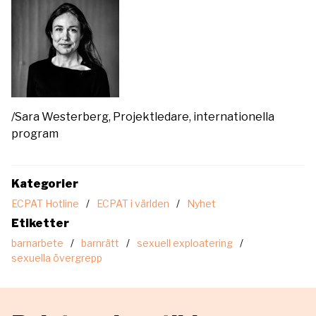
/Sara Westerberg, Projektledare, internationella
program
Kategorier
ECPAT Hotline
ECPAT i världen
Nyhet
Etiketter
barnarbete
barnrätt
sexuell exploatering
sexuella övergrepp