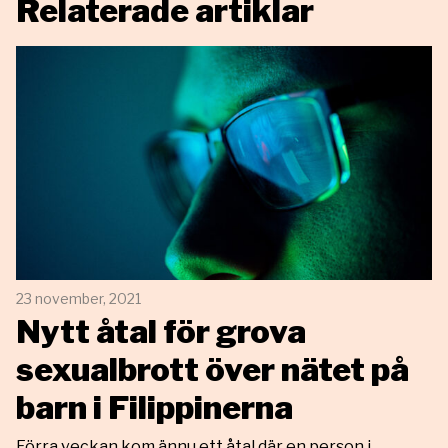
Relaterade artiklar
23 november, 2021
Nytt åtal för grova
sexualbrott över nätet på
barn i Filippinerna
Förra veckan kom ännu ett åtal där en person i