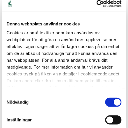
av barnets rättigheter som är ständigt aktuell
för ECPAT. Utnyttjande av barn inom prostitution eller
sexuellt utnyttjande av barn via nätet mot betalning är
tyvärr idag en självklar del av barnarbete.
Denna webbplats använder cookies
Cookies är små textfiler som kan användas av
Barnarbete är arbete som kan anses stå i vägen för
webbplatser för att göra en användares upplevelse mer
barns rätt till sin grundläggande utbildning och/eller
effektiv. Lagen säger att vi får lagra cookies på din enhet
vara mentalt, fysiskt eller moraliskt skadligt eller
om de är absolut nödvändiga för att kunna använda den
farligt att utföra. Till detta läggs de värsta formerna av
här webbplatsen. För alla andra ändamål krävs ditt
barnarbete. Internationella arbetsorganisationen,
medgivande. För mer information om hur vi använder
ILO, inkluderar bland annat
alla former av
cookies tryck på fliken visa detaljer i cookiemeddelandet.
slaveri
såsom handel med barn; utnyttjande,
Du kan ändra eller dra tillbaka ditt samtycke till cookie-
rekrytering och utbjudande av barn för prostitution,
förklaringen genom att klicka på ”ändra mitt medgivande”
produktion av pornografiska framställningar eller
nedan.
pornografiska framträdanden; utnyttjande,
Samtyckesval
Nödvändig
rekrytering och utbjudande av barn för olaglig
verksamhet.
Inställningar
Flera former av sexuellt utnyttjande av