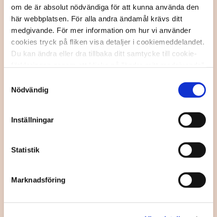
om de är absolut nödvändiga för att kunna använda den
situationer. Barn som har varit i kontakt med polis […]
här webbplatsen. För alla andra ändamål krävs ditt
medgivande. För mer information om hur vi använder
cookies tryck på fliken visa detaljer i cookiemeddelandet.
Du kan ändra eller dra tillbaka ditt samtycke till cookie-
förklaringen genom att klicka på ”ändra mitt medgivande”
nedan.
Samtyckesval
Nödvändig
Inställningar
Statistik
Pojkar lägger ansvaret på
flickor för sexuell
Marknadsföring
utsatthet
I Ecpats nya rapport om pojkars perspektiv på