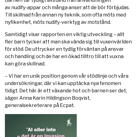
Barnen tar tydligt avstånd från användningen
av nudify-appar och många anser att de bör förbjudas.
Till skillnad från annan ny teknik, som ofta möts med
nyfikenhet, möts nudify-verktyg av motstånd.
Samtidigt visar rapporten en viktig utveckling – allt
fler barn tycker att man ska vända sig till vuxenvärlden
för stöd. De uttrycker en tydlig förväntan på ansvar
och handling och de har en ökad tilltro till att vuxna
kan göra skillnad.
– Vi har en unik position genom vår stödlinje och våra
undersökningar, där vi kan upptäcka nya fenomen
tidigt. Det här är ett växande hot och barnen ser det,
säger Anna Karin Hildingson Boqvist,
generalsekreterare på Ecpat.