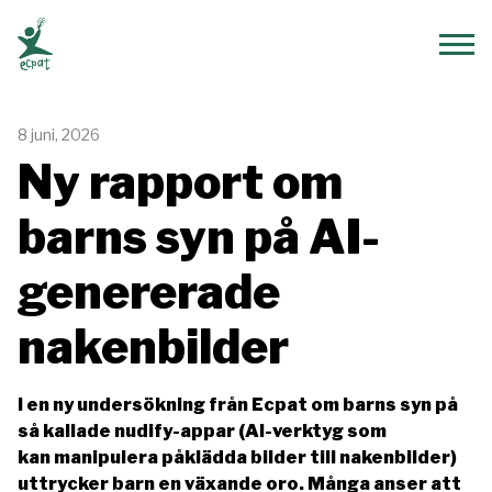
ECPAT Sverige
Vis
8 juni, 2026
Ny rapport om
barns syn på AI-
genererade
nakenbilder
I en ny undersökning från Ecpat om barns syn på
så kallade nudify-appar (AI-verktyg som
kan manipulera påklädda bilder till nakenbilder)
uttrycker barn en växande oro. Många anser att