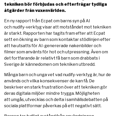
tekniken bör förbjudas och efterfrågar tydliga
åtgärder från vuxenvärlden.
En ny rapport från Ecpat om barns syn på AI
och nudify-verktyg visar att motståndet mot tekniken
är starkt. Rapporten har tagits fram efter att Ecpat
sett en ökning av barn som kontaktar stödlinjen efter
att ha utsatts för AI-genererade nakenbilder och
filmer som använts för hot och utpressning. Även om
det fortfarande är relativt få barn som drabbats i
Sverige är kännedomen om tekniken utbredd.
Många barn och unga vet vad nudify-verktyg är, hur de
används och vilka konsekvenser de kan få. De
beskriver en stark frustration över att tekniken gör
deras digitala miljöer mindre trygga. Möjligheten
att umgås, utvecklas och delta i samhällsdebatten på
sociala plattformar påverkas på ett negativt sätt.