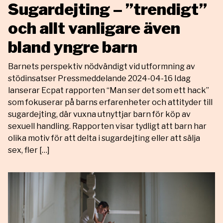
Sugardejting – ”trendigt”
och allt vanligare även
bland yngre barn
Barnets perspektiv nödvändigt vid utformning av
stödinsatser Pressmeddelande 2024-04-16 Idag
lanserar Ecpat rapporten “Man ser det som ett hack”
som fokuserar på barns erfarenheter och attityder till
sugardejting, där vuxna utnyttjar barn för köp av
sexuell handling. Rapporten visar tydligt att barn har
olika motiv för att delta i sugardejting eller att sälja
sex, fler […]