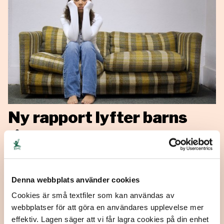
Ny rapport lyfter barns
låga förtroende för polis
och socialtjänst
Ecpat lanserar idag rapporten ”Det finns bra personer
Denna webbplats använder cookies
också men var är de”, som lyfter barns attityder till
Cookies är små textfiler som kan användas av
socialtjänst och polis. Resultaten pekar på en
webbplatser för att göra en användares upplevelse mer
omfattande brist på tillit till båda myndigheterna – som
effektiv. Lagen säger att vi får lagra cookies på din enhet
har en central roll i att skydda och stödja barn i utsatta