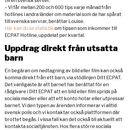
till en svensk server.
– Vi får mellan 200 och 600 tips varje månad från
hotlines i andra länder om material som de har spårat
till svenska servrar, berättar Louise.
Här kan du se statistik
om tipsen som inkommer till
ECPAT Hotline, uppdelat per kvartal.
Uppdrag direkt från utsatta
barn
En begäran om nedtagning av bild eller film kan också
komma direkt från ett barn, via stödlinjen Ditt ECPAT.
Det vanligaste är att barnet har berättat för en
rådgivare i Ditt ECPAT att en bild eller film sprids på
sociala medier eller att ett konto hotar eller utpressar
barnet. Vi den typen av ärenden informerar vi alltid
svensk polis och vi kontaktar också plattformen där
brottet begås. I vissa fall kan det också bli aktuellt att
kontakta socialtjänsten. Hos flera större sociala