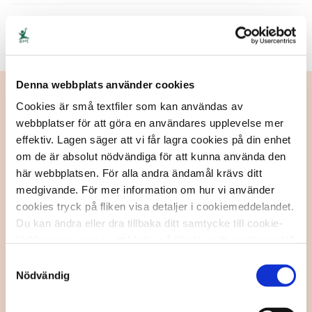
Kategorier
ECPAT Hotline
Denna webbplats använder cookies
Relaterade artiklar
Cookies är små textfiler som kan användas av
webbplatser för att göra en användares upplevelse mer
effektiv. Lagen säger att vi får lagra cookies på din enhet
om de är absolut nödvändiga för att kunna använda den
här webbplatsen. För alla andra ändamål krävs ditt
medgivande. För mer information om hur vi använder
cookies tryck på fliken visa detaljer i cookiemeddelandet.
Du kan ändra eller dra tillbaka ditt samtycke till cookie-
förklaringen genom att klicka på ”ändra mitt medgivande”
nedan.
Samtyckesval
Nödvändig
9 februari, 2026