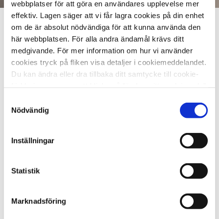
webbplatser för att göra en användares upplevelse mer
effektiv. Lagen säger att vi får lagra cookies på din enhet
om de är absolut nödvändiga för att kunna använda den
En minnesgåva kan du ge för att hedra
här webbplatsen. För alla andra ändamål krävs ditt
minnet av någon som har gått bort eller för
medgivande. För mer information om hur vi använder
att visa deltagande i sorgen. Till din
cookies tryck på fliken visa detaljer i cookiemeddelandet.
minnesgåva hör ett minnesblad där du kan
Du kan ändra eller dra tillbaka ditt samtycke till cookie-
förklaringen genom att klicka på ”ändra mitt medgivande”
skriva en personlig hälsning eller ge ett
nedan.
Samtyckesval
sista farväl.
Nödvändig
Du kan själv välja vart du önskar att
minnesbladet ska skickas – till
Inställningar
begravningsbyrån, anhörig eller till dig själv.
Om du väljer att minnesbladet ska skickas
Statistik
via post skickas det inom två vardagar.
Marknadsföring
Du väljer själv hur mycket du vill ge i