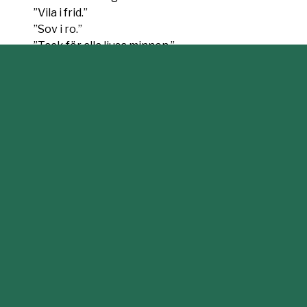
”Vila i frid.”
”Sov i ro.”
”Tack för alla ljusa minnen.”
”Tack för det vackra minnet du lämnat kvar.”
”Tack för mångårig vänskap.”
KONTAKT
ECPAT SVERIGE
Ecpat Sverige
Stöd Ecpat
Garvargatan 20
Om Ecpat
112 21 Stockholm
Vad vi gör
Kontakta oss
Växel:
08-598 920 00
Integritetsmeddelande
Barn och unga:
020-11 21 00
Om cookies
Epost:
info@ecpat.se
SWISH / BG: 903 43 49