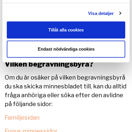
minnesgåva, beloppet syns inte på ditt
minnesblad. Pengarna går till arbetet för
Visa detaljer
att stoppa och förebygga sexuella
övergrepp mot barn.
Tillåt alla cookies
Om du har frågor finns vi här för att hjälpa
Endast nödvändiga cookies
dig, kontakta oss på
info@ecpat.se
Vilken begravningsbyrå?
Om du är osäker på vilken begravningsbyrå
du ska skicka minnesbladet till, kan du alltid
fråga anhöriga eller söka efter den avlidne
på följande sidor:
Familjesidan
Fonus minnessidor