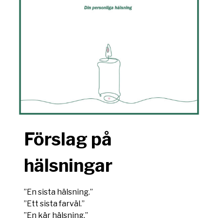
Förslag på
hälsningar
”En sista hälsning.”
”Ett sista farväl.”
”En kär hälsning.”