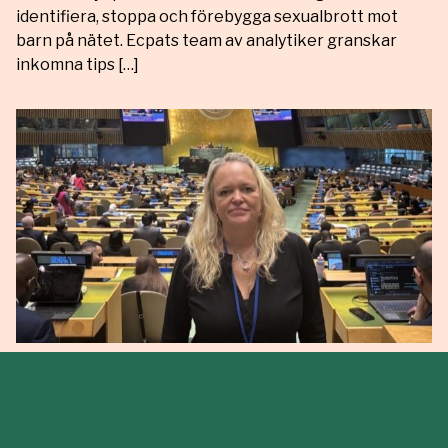
identifiera, stoppa och förebygga sexualbrott mot
barn på nätet. Ecpats team av analytiker granskar
inkomna tips […]
27 april, 2026
Ecpat på plats i FN:s
kvinnokommission