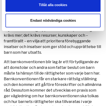
femte barn i Sverige har utsatts för sexuella
Tillåt alla cookies
övergrepp. Att barnkonventionen blir lag innebär inte
att dessa problem försvinner eller att arbetet med att
förverkliga barnets rättigheter går i mål, men det är
Endast nödvändiga cookies
början på ett förändringsarbete. För att alla barn ska
skyddas mot övergrepp och sexuell exploatering
krävs mer; det krävs resurser, kunskaper och –
framförallt – en vilja att prioritera förebyggande
insatser och insatser som ger stöd och upprättelse till
barn som har utsatts.
Att barnkonventionen blir lag är ett förtydligande av
att domstolar och andra som fattar beslut om barn
måste ta hänsyn till de rättigheter som varje barn har.
Barnkonventionen får en starkare rättslig ställning
och den kommer att gå före föreskrifter och allmänna
råd. Dessutom kommer det utvecklas en praxis som
ger vägledning om hur barnkonventionen ska tolkas
och hur barnets rättigheter ska tillvaratas i varje