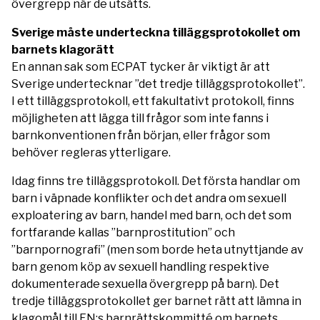
övergrepp när de utsätts.
Sverige måste underteckna tilläggsprotokollet om
barnets klagorätt
En annan sak som ECPAT tycker är viktigt är att
Sverige undertecknar ”det tredje tilläggsprotokollet”.
I ett tilläggsprotokoll, ett fakultativt protokoll, finns
möjligheten att lägga till frågor som inte fanns i
barnkonventionen från början, eller frågor som
behöver regleras ytterligare.
Idag finns tre tilläggsprotokoll. Det första handlar om
barn i väpnade konflikter och det andra om sexuell
exploatering av barn, handel med barn, och det som
fortfarande kallas ”barnprostitution” och
”barnpornografi” (men som borde heta utnyttjande av
barn genom köp av sexuell handling respektive
dokumenterade sexuella övergrepp på barn). Det
tredje tilläggsprotokollet ger barnet rätt att lämna in
klagomål till FN:s barnrättskommitté om barnets