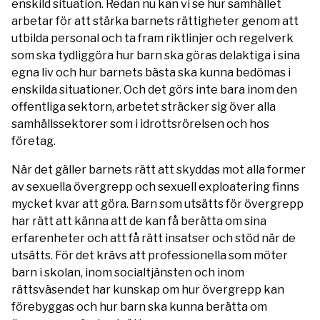
enskild situation. Redan nu kan vi se hur samhället
arbetar för att stärka barnets rättigheter genom att
utbilda personal och ta fram riktlinjer och regelverk
som ska tydliggöra hur barn ska göras delaktiga i sina
egna liv och hur barnets bästa ska kunna bedömas i
enskilda situationer. Och det görs inte bara inom den
offentliga sektorn, arbetet sträcker sig över alla
samhällssektorer som i idrottsrörelsen och hos
företag.
När det gäller barnets rätt att skyddas mot alla former
av sexuella övergrepp och sexuell exploatering finns
mycket kvar att göra. Barn som utsätts för övergrepp
har rätt att känna att de kan få berätta om sina
erfarenheter och att få rätt insatser och stöd när de
utsätts. För det krävs att professionella som möter
barn i skolan, inom socialtjänsten och inom
rättsväsendet har kunskap om hur övergrepp kan
förebyggas och hur barn ska kunna berätta om