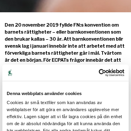
Den 20 november 2019 fyllde FN:s konvention om
barnets rättigheter – eller barnkonventionen som
den brukar kallas – 30 år. Att barnkonventionen blir
svensk lag i januari innebär inte att arbetet med att
förverkliga barnets rättigheter går i mål. Tvärtom
är det en början. För ECPATs frågor innebär det att
barn som utsätts eller riskerar att utsättas för
sexuell exploatering får ett starkare och tydligare
skydd, då barnkonventionens rättsliga ställning
stärks.
Denna webbplats använder cookies
I juni 2018 röstade en majoritet i riksdagen för
Cookies är små textfiler som kan användas av
regeringens förslag att
göra FN:s konvention om
webbplatser för att göra en användares upplevelse mer
barnets rättigheter till svensk lag
, ett beslut som
effektiv. Lagen säger att vi får lagra cookies på din enhet
träder i kraft den 1 januari 2020. Detta är något som
om de är absolut nödvändiga för att kunna använda den
ECPAT har arbetat för länge. Som
här webbplatsen. För alla andra ändamål krävs ditt