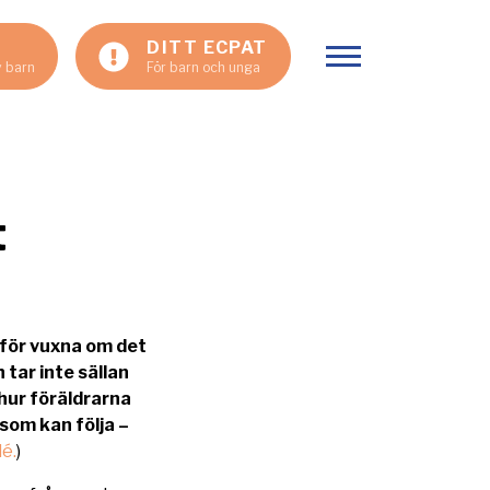
DITT ECPAT
Visa meny
v barn
För barn och unga
t
 för vuxna om det
tar inte sällan
 hur föräldrarna
 som kan följa –
dé.
)