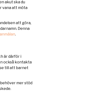
nen akut ska du
är vana att möta
ändelsen att göra,
ändarnamn. Denna
isanmälan
.
h är därför i
kan också kontakta
e till att barnet
a behöver mer stöd
 skede.