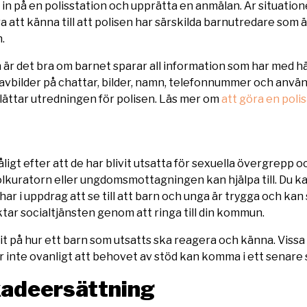
 in på en polisstation och upprätta en anmälan. Är situatio
ra att känna till att polisen har särskilda barnutredare som 
.
 är det bra om barnet sparar all information som har med h
vbilder på chattar, bilder, namn, telefonnummer och anv
lättar utredningen för polisen. Läs mer om
att göra en pol
igt efter att de har blivit utsatta för sexuella övergrepp oc
olkuratorn eller ungdomsmottagningen kan hjälpa till. Du 
har i uppdrag att se till att barn och unga är trygga och kan s
ktar socialtjänsten genom att ringa till din kommun.
cit på hur ett barn som utsatts ska reagera och känna. Viss
r inte ovanligt att behovet av stöd kan komma i ett senare
adeersättning