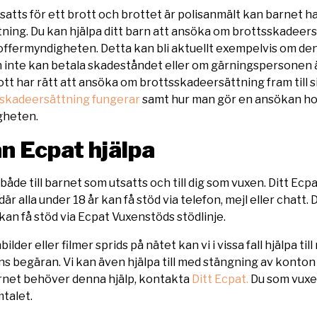
atts för ett brott och brottet är polisanmält kan barnet ha r
ning. Du kan hjälpa ditt barn att ansöka om brottsskadeers
offermyndigheten. Detta kan bli aktuellt exempelvis om d
inte kan betala skadeståndet eller om gärningspersonen 
ott har rätt att ansöka om brottsskadeersättning fram till s
sskadeersättning fungerar
samt hur man gör en ansökan h
gheten.
an Ecpat hjälpa
åde till barnet som utsatts och till dig som vuxen. Ditt Ecpa
är alla under 18 år kan få stöd via telefon, mejl eller chatt.
kan få stöd via Ecpat Vuxenstöds stödlinje.
der eller filmer sprids på nätet kan vi i vissa fall hjälpa till
rns begäran. Vi kan även hjälpa till med stängning av konton
arnet behöver denna hjälp, kontakta
Ditt Ecpat.
Du som vuxen
talet.