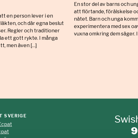
En stor del av barns och ung
att flörtande, förälskelse oc
tt en person lever i en
nätet. Barn och unga komme
 släkten, och där egna beslut
experimentera med sex oavs
er. Regler och traditioner
vuxna omkring dem säger. I
a ett gott rykte. I många
satt, men även […]
T SVERIGE
Swish
Ecpat
9
cpat