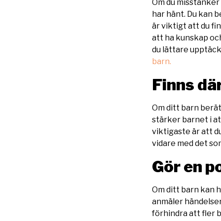
Om du misstänker at
har hänt. Du kan b
är viktigt att du f
att ha kunskap oc
du lättare upptäc
barn.
Finns där
Om ditt barn berät
stärker barnet i at
viktigaste är att 
vidare med det so
Gör en p
Om ditt barn kan ha
anmäler händelsen 
förhindra att fler