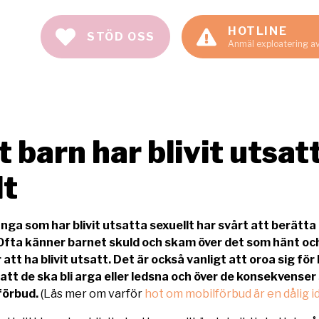
HOTLINE
STÖD OSS
Anmäl exploatering a
 barn har blivit utsat
lt
ga som har blivit utsatta sexuellt har svårt att berätta
Ofta känner barnet skuld och skam över det som hänt och 
 att ha blivit utsatt. Det är också vanligt att oroa sig för
att de ska bli arga eller ledsna och över de konsekvenser
förbud.
(Läs mer om varför
hot om mobilförbud är en dålig i