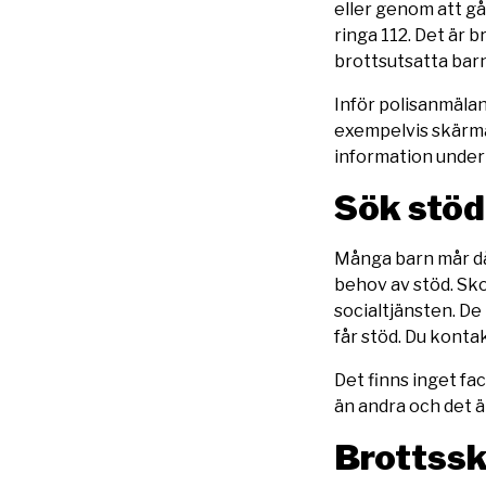
eller genom att gå
ringa 112. Det är b
brottsutsatta barn
Inför polisanmälan
exempelvis skärma
information under
Sök stöd
Många barn mår dål
behov av stöd. Sk
socialtjänsten. De 
får stöd. Du konta
Det finns inget fa
än andra och det ä
Brottssk