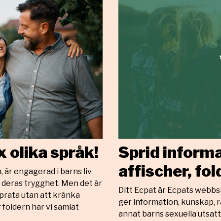
x olika språk!
Sprid informa
affischer, fo
, är engagerad i barns liv
 deras trygghet. Men det är
Ditt Ecpat är Ecpats webbsid
h prata utan att kränka
ger information, kunskap, r
 foldern har vi samlat
annat barns sexuella utsat