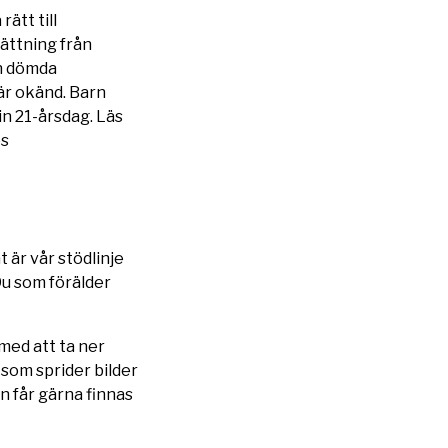
ätt till
ättning från
en dömda
är okänd. Barn
in 21-årsdag. Läs
os
t är vår stödlinje
 Du som förälder
 med att ta ner
 som sprider bilder
 får gärna finnas