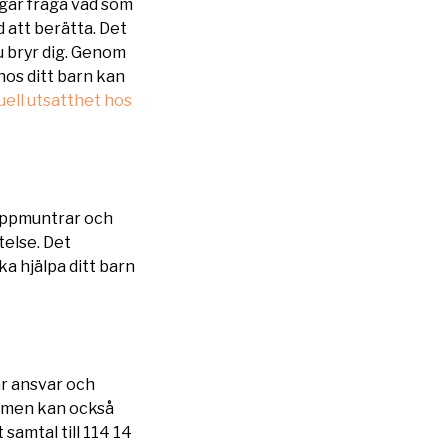
vågar fråga vad som
 att berätta. Det
du bryr dig. Genom
os ditt barn kan
uell utsatthet hos
 uppmuntrar och
telse. Det
ka hjälpa ditt barn
tar ansvar och
, men kan också
samtal till 114 14