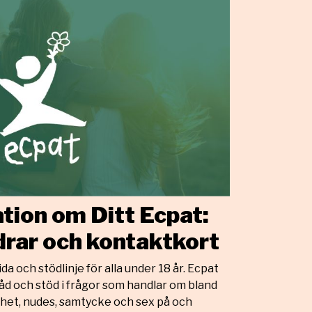
tion om Ditt Ecpat:
ldrar och kontaktkort
a och stödlinje för alla under 18 år. Ecpat
åd och stöd i frågor som handlar om bland
thet, nudes, samtycke och sex på och