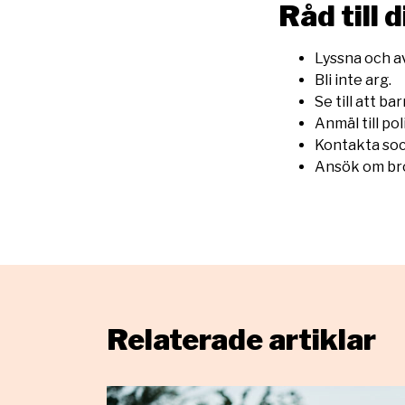
Råd till 
Lyssna och a
Bli inte arg.
Se till att ba
Anmäl till pol
Kontakta soc
Ansök om br
Relaterade artiklar