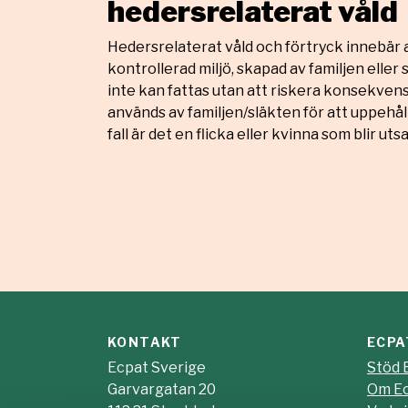
hedersrelaterat våld
Hedersrelaterat våld och förtryck innebär a
kontrollerad miljö, skapad av familjen eller
inte kan fattas utan att riskera konsekvens
används av familjen/släkten för att uppehåll
fall är det en flicka eller kvinna som blir ut
KONTAKT
ECPA
Ecpat Sverige
Stöd 
Garvargatan 20
Om E