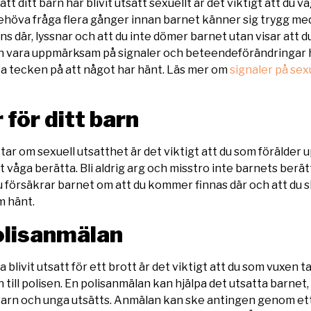
t ditt barn har blivit utsatt sexuellt är det viktigt att du 
ehöva fråga flera gånger innan barnet känner sig trygg med
inns där, lyssnar och att du inte dömer barnet utan visar att 
h vara uppmärksam på signaler och beteendeförändringar h
ka tecken på att något har hänt. Läs mer om
signaler på sex
 för ditt barn
tar om sexuell utsatthet är det viktigt att du som förälder
t våga berätta. Bli aldrig arg och misstro inte barnets berät
du försäkrar barnet om att du kommer finnas där och att du s
m hänt.
olisanmälan
 blivit utsatt för ett brott är det viktigt att du som vuxen 
till polisen. En polisanmälan kan hjälpa det utsatta barnet
 barn och unga utsätts. Anmälan kan ske antingen genom ett 