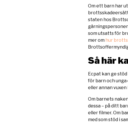
Om ett barn har uts
brottsskadeersätt
staten hos Brotts
gärningspersonen 
som utsatts för br
mer om
hur brott
Brottsoffermyndi
Så här k
Ecpat kan ge stöd b
för barn och unga d
eller annan vuxen 
Om barnets nakenbil
dessa – på ditt ba
eller filmer. Om b
med som stöd i sam