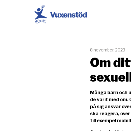
ECPAT Sverige
8 november, 2023
Om ditt
sexuel
Många barn och un
de varit med om. 
på sig ansvar över
ska reagera, över 
till exempel mobil