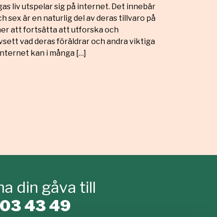
as liv utspelar sig på internet. Det innebär
h sex är en naturlig del av deras tillvaro på
r att fortsätta att utforska och
ett vad deras föräldrar och andra viktiga
nternet kan i många […]
a din gåva till
03 43 49