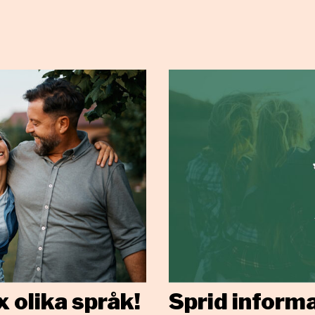
x olika språk!
Sprid informa