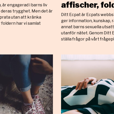
affischer, fo
, är engagerad i barns liv
 deras trygghet. Men det är
Ditt Ecpat är Ecpats webbsid
h prata utan att kränka
ger information, kunskap, r
 foldern har vi samlat
annat barns sexuella utsat
utanför nätet. Genom Ditt E
ställa frågor på vårt frågep