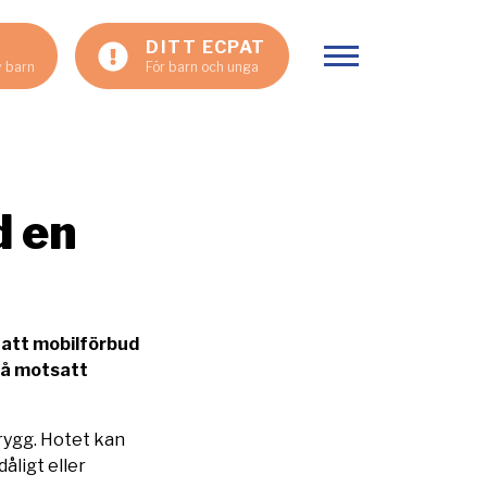
DITT ECPAT
Visa meny
v barn
För barn och unga
d en
 att mobilförbud
få motsatt
rygg. Hotet kan
dåligt eller