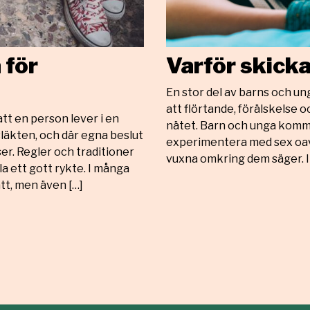
 för
Varför skicka
En stor del av barns och ung
att flörtande, förälskelse oc
tt en person lever i en
nätet. Barn och unga komme
 släkten, och där egna beslut
experimentera med sex oavs
er. Regler och traditioner
vuxna omkring dem säger. I
a ett gott rykte. I många
satt, men även […]