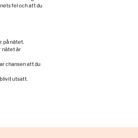
nets fel och att du
r på nätet.
r nätet är
kar chansen att du
blivit utsatt.