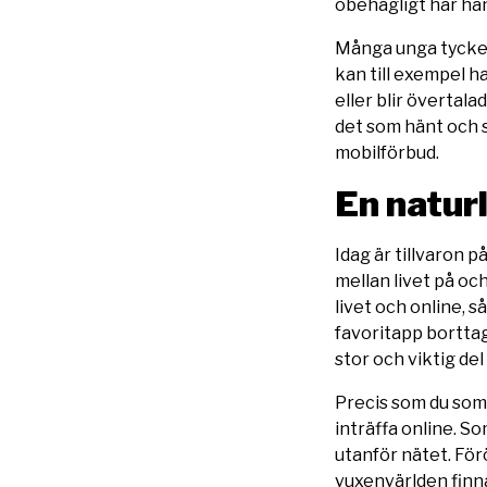
obehagligt har hän
Många unga tycker
kan till exempel h
eller blir övertala
det som hänt och s
mobilförbud.
En natur
Idag är tillvaron 
mellan livet på oc
livet och online, s
favoritapp borttag
stor och viktig del
Precis som du som
inträffa online. S
utanför nätet. För
vuxenvärlden finna