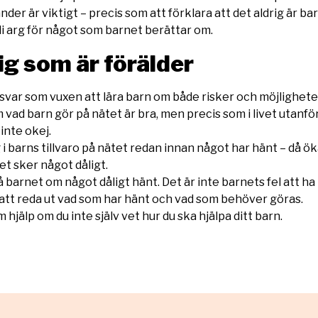
der är viktigt – precis som att förklara att det aldrig är bar
li arg för något som barnet berättar om.
dig som är förälder
nsvar som vuxen att lära barn om både risker och möjlighete
m vad barn gör på nätet är bra, men precis som i livet utanfö
inte okej.
i barns tillvaro på nätet redan innan något har hänt – då ö
et sker något dåligt.
å barnet om något dåligt hänt. Det är inte barnets fel att ha 
 att reda ut vad som har hänt och vad som behöver göras.
 hjälp om du inte själv vet hur du ska hjälpa ditt barn.