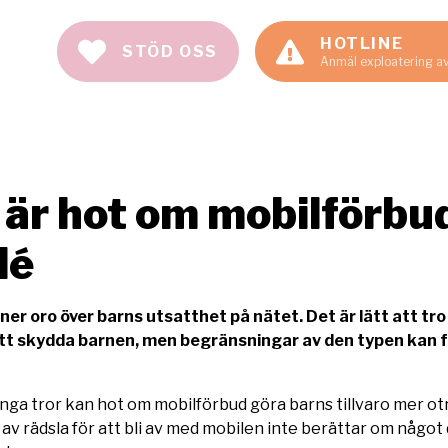
HOTLINE
STÖD OSS
Anmäl exploatering a
 är hot om mobilförbu
dé
r oro över barns utsatthet på nätet. Det är lätt att tro
 att skydda barnen, men begränsningar av den typen kan 
ga tror kan hot om mobilförbud göra barns tillvaro mer ot
n av rädsla för att bli av med mobilen inte berättar om något 