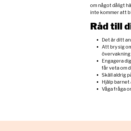
om något dåligt hän
inte kommer att b
Råd till 
Det är ditt a
Att bry sig o
övervakning 
Engagera dig 
får veta om d
Skäll aldrig p
Hjälp barnet
Våga fråga om