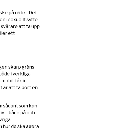
ske på nätet. Det
n i sexuellt syfte
u svårare att ta upp
ler ett
ingen skarp gräns
åde i verkliga
mobil, få sin
 är att ta bort en
om sådant som kan
iv – både på och
vriga
m hur de ska agera