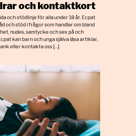
ldrar och kontaktkort
a och stödlinje för alla under 18 år. Ecpat
åd och stöd i frågor som handlar om bland
thet, nudes, samtycke och sex på och
cpat kan barn och unga själva läsa artiklar,
lank eller kontakta oss […]