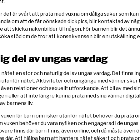
t.
 det är svårt att prata med vuxna om dåliga saker som kan 
andla om att de får oönskade dickpics, blir kontaktad av någo
de att skicka nakenbilder till någon. För barnen blir det änn
öka stöd om de tror att konsekvensen blir en utskällning el
lig del av ungas vardag
på nätet en stor och naturlig del av ungas vardag. Det finns 
h utanför nätet. Aktiviteter och umgänge med vänner sker b
å även relationer och sexuellt utforskande. Att bli av med sin 
en eller att inte längre kunna prata med sina vänner digitalt
 av barnens liv.
 vuxen lär barn om risker utanför nätet behöver du prata 
om vuxen behöver du vara nyfiken och engagerad i de ungas l
övare finns där barn finns, även online, och då måste även ö
s där. Att hjälpa barn att hantera nätet säkert och prata o