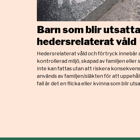
Barn som blir utsatta
hedersrelaterat våld
Hedersrelaterat våld och förtryck innebär a
kontrollerad miljö, skapad av familjen eller
inte kan fattas utan att riskera konsekvens
används av familjen/släkten för att uppehåll
fall är det en flicka eller kvinna som blir ut