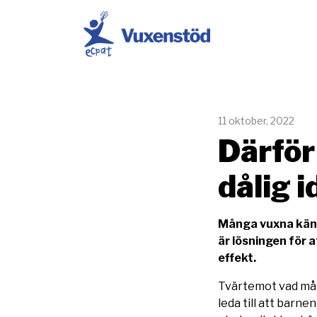
ECPAT Sverige
11 oktober, 2022
Därför
dålig i
Många vuxna känne
är lösningen för
effekt.
Tvärtemot vad mån
leda till att barne