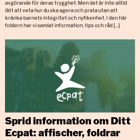
avgörande för deras trygghet. Men det är inte alltid
lätt att veta hur du ska agera och prata utan att
kränka barnets integritet och nyfikenhet. I den här
foldern har vi samlat information, tips och råd […]
Sprid information om Ditt
Ecpat: affischer, foldrar