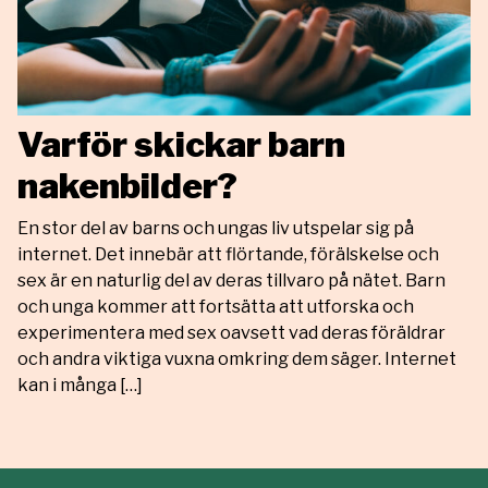
Varför skickar barn
nakenbilder?
En stor del av barns och ungas liv utspelar sig på
internet. Det innebär att flörtande, förälskelse och
sex är en naturlig del av deras tillvaro på nätet. Barn
och unga kommer att fortsätta att utforska och
experimentera med sex oavsett vad deras föräldrar
och andra viktiga vuxna omkring dem säger. Internet
kan i många […]