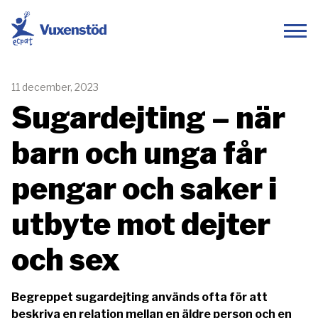
ECPAT Sverige
Vis
11 december, 2023
Sugardejting – när
barn och unga får
pengar och saker i
utbyte mot dejter
och sex
Begreppet sugardejting används ofta för att
beskriva en relation mellan en äldre person och en