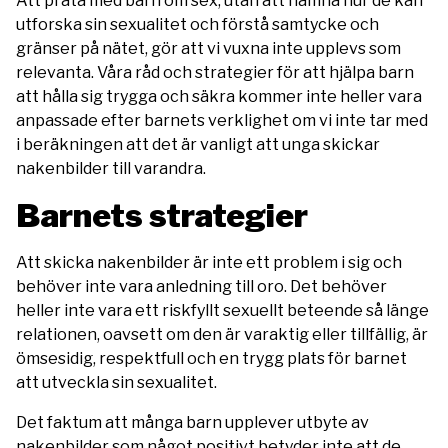
Att prata med barn om sex, utan att nämna hur de kan
utforska sin sexualitet och förstå samtycke och
gränser på nätet, gör att vi vuxna inte upplevs som
relevanta. Våra råd och strategier för att hjälpa barn
att hålla sig trygga och säkra kommer inte heller vara
anpassade efter barnets verklighet om vi inte tar med
i beräkningen att det är vanligt att unga skickar
nakenbilder till varandra.
Barnets strategier
Att skicka nakenbilder är inte ett problem i sig och
behöver inte vara anledning till oro. Det behöver
heller inte vara ett riskfyllt sexuellt beteende så länge
relationen, oavsett om den är varaktig eller tillfällig, är
ömsesidig, respektfull och en trygg plats för barnet
att utveckla sin sexualitet.
Det faktum att många barn upplever utbyte av
nakenbilder som något positivt betyder inte att de