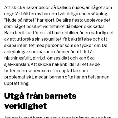
Att skicka nakenbilder, så kallade nudes, är något som
ungefär hälften av barnen i vår årliga undersökning
”Nude på nätet” har gjort. De allra flesta upplevde det
som något positivt vid tillfället då bilden skickades.
Barn berättar för oss att nakenbilder är en naturlig del
av att utforska sin sexualitet, få bekräftelse och att
skapa intimitet med personer som de tycker om. De
anledningar som barnen nämner är att det är
njutningsfullt, pirrigt, ömsesidigt och kan öka
självkänslan. Att skicka nakenbilder är ett av de
beteenden som vuxna ofta uppfattar som
problematiskt, medan barnen ofta har en helt annan
uppfattning.
Utgå från barnets
verklighet