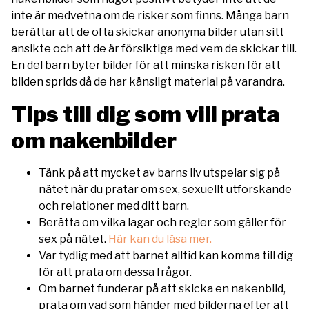
inte är medvetna om de risker som finns. Många barn
berättar att de ofta skickar anonyma bilder utan sitt
ansikte och att de är försiktiga med vem de skickar till.
En del barn byter bilder för att minska risken för att
bilden sprids då de har känsligt material på varandra.
Tips till dig som vill prata
om nakenbilder
Tänk på att mycket av barns liv utspelar sig på
nätet när du pratar om sex, sexuellt utforskande
och relationer med ditt barn.
Berätta om vilka lagar och regler som gäller för
sex på nätet.
Här kan du läsa mer.
Var tydlig med att barnet alltid kan komma till dig
för att prata om dessa frågor.
Om barnet funderar på att skicka en nakenbild,
prata om vad som händer med bilderna efter att