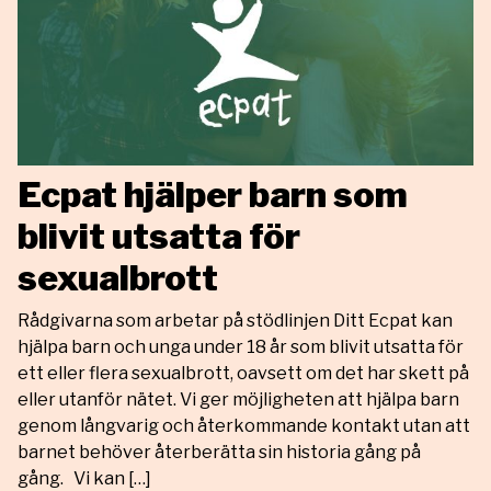
Ecpat hjälper barn som
blivit utsatta för
sexualbrott
Rådgivarna som arbetar på stödlinjen Ditt Ecpat kan
hjälpa barn och unga under 18 år som blivit utsatta för
ett eller flera sexualbrott, oavsett om det har skett på
eller utanför nätet. Vi ger möjligheten att hjälpa barn
genom långvarig och återkommande kontakt utan att
barnet behöver återberätta sin historia gång på
gång. Vi kan […]