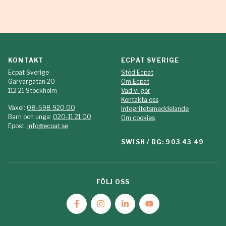
KONTAKT
ECPAT SVERIGE
Ecpat Sverige
Stöd Ecpat
Garvargatan 20
Om Ecpat
112 21 Stockholm
Vad vi gör
Kontakta oss
Växel:
08-598 920 00
Integritetsmeddelande
Barn och unga:
020-11 21 00
Om cookies
Epost:
info@ecpat.se
SWISH / BG: 903 43 49
FÖLJ OSS