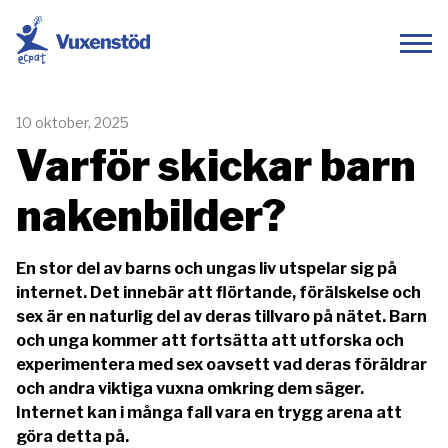
ECPAT Sverige
Vis
10 oktober, 2025
Varför skickar barn
nakenbilder?
En stor del av barns och ungas liv utspelar sig på
internet. Det innebär att flörtande, förälskelse och
sex är en naturlig del av deras tillvaro på nätet. Barn
och unga kommer att fortsätta att utforska och
experimentera med sex oavsett vad deras föräldrar
och andra viktiga vuxna omkring dem säger.
Internet kan i många fall vara en trygg arena att
göra detta på.