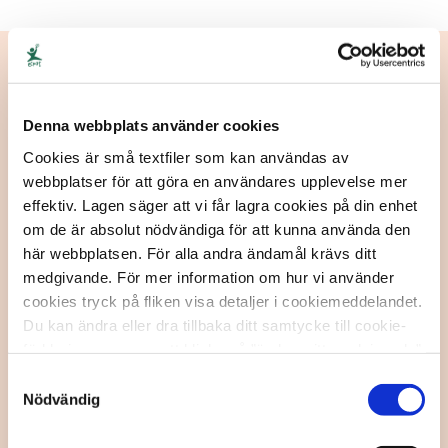
Relaterade artiklar
Denna webbplats använder cookies
Cookies är små textfiler som kan användas av
webbplatser för att göra en användares upplevelse mer
effektiv. Lagen säger att vi får lagra cookies på din enhet
om de är absolut nödvändiga för att kunna använda den
här webbplatsen. För alla andra ändamål krävs ditt
medgivande. För mer information om hur vi använder
cookies tryck på fliken visa detaljer i cookiemeddelandet.
Du kan ändra eller dra tillbaka ditt samtycke till cookie-
förklaringen genom att klicka på ”ändra mitt medgivande”
Ta snacket – nu på sex
nedan.
Samtyckesval
Nödvändig
olika språk!