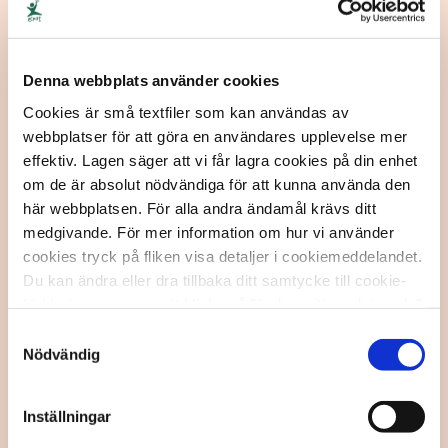
avgörande för deras trygghet. Men det är inte alltid
lätt att veta hur du ska agera och prata utan att
kränka barnets integritet och nyfikenhet. I den här
foldern har vi samlat information, tips och råd […]
Denna webbplats använder cookies
Cookies är små textfiler som kan användas av
webbplatser för att göra en användares upplevelse mer
effektiv. Lagen säger att vi får lagra cookies på din enhet
om de är absolut nödvändiga för att kunna använda den
här webbplatsen. För alla andra ändamål krävs ditt
medgivande. För mer information om hur vi använder
cookies tryck på fliken visa detaljer i cookiemeddelandet.
Du kan ändra eller dra tillbaka ditt samtycke till cookie-
förklaringen genom att klicka på ”ändra mitt medgivande”
nedan.
Samtyckesval
Nödvändig
Sprid information om Ditt
Ecpat: affischer, foldrar
Inställningar